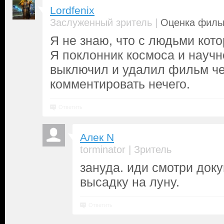
Lordfenix
|
Заслуженный зритель
Оценка фильм
Я не знаю, что с людьми кот
Я поклонник космоса и научн
выключил и удалил фильм че
комментировать нечего.
Ответить
Алек N
|
torminator
Зритель
зануда. иди смотри док
высадку на луну.
Ответить