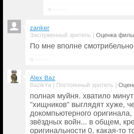
Ответить
zanker
|
Заслуженный зритель
Оценка фильм
По мне вполне смотрибельно
Ответить
Alex Baz
|
|
BazikYa
Постоянный зритель
Оценк
полная муйня. хватило минут
"хищников" выглядят хуже, ч
докомпьютерного оригинала, 
звёздных войн... в общем, кре
оригинальности 0, какая-то т