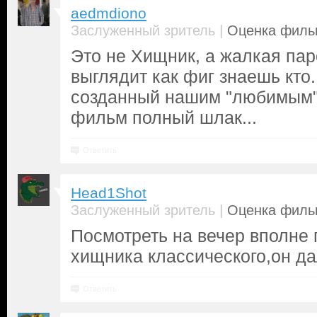
aedmdiono
|
Заслуженный зритель
Оценка фильм
Это не Хищник, а жалкая паро
выглядит как фиг знаешь кто
созданный нашим "любимым" 
фильм полный шлак...
Ответить
Head1Shot
|
Заслуженный зритель
Оценка фильм
Посмотреть на вечер вполне п
хищника классического,он да
Ответить