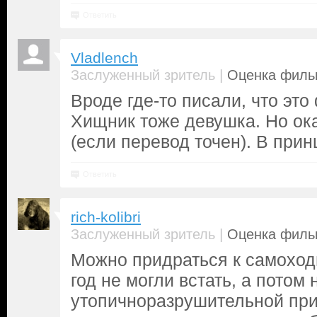
Ответить
Vladlench
|
Заслуженный зритель
Оценка фильм
Вроде где-то писали, что эт
Хищник тоже девушка. Но ока
(если перевод точен). В при
Ответить
rich-kolibri
|
Заслуженный зритель
Оценка фильм
Можно придраться к самоход
год не могли встать, а потом 
утопичноразрушительной при