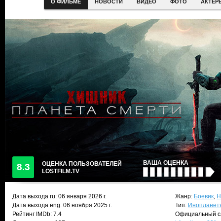
О ФИЛЬМЕ
НОВОСТИ
ВИДЕО
ФОТО
АКТЕР
ВАША ОЦЕНКА
ОЦЕНКА ПОЛЬЗОВАТЕЛЕЙ
8.3
LOSTFILM.TV
Дата выхода ru:
06 января 2026
г.
Жанр:
Боевик
,
Н
Дата выхода eng: 06 ноября 2025 г.
Тип:
Инопланет
Рейтинг IMDb: 7.4
Официальный с