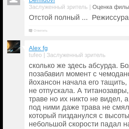
Demidovf
|
Заслуженный зритель
Оценка фильм
Отстой полный ... Режиссура
Ответить
Alex fg
|
tufeo
Заслуженный зритель
сколько же здесь абсурда. Б
позабавил момент с чемодано
йохансон начала его тащить,
не отпускала. А титанозавры
траве но их никто не видел, 
под ними даже трава не смя
который пизданулся с высоты
небольшой скорости падал на