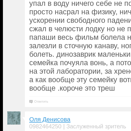
упал в воду ничего себе не 
просто насрал на физику, нич
ускорении свободного падени
сжал в челюсти лодку но не п
папаши весь фильм болела но
залезли в сточную канаву, но
болеть. динозаврик маленьки
семейка почуяла вонь, а пот
на этой лаборатории, за хрен
а как вообще эту семейку вот
вообще .короче это треш
Ответить
Оля Денисова
|
0982464250
Заслуженный зритель