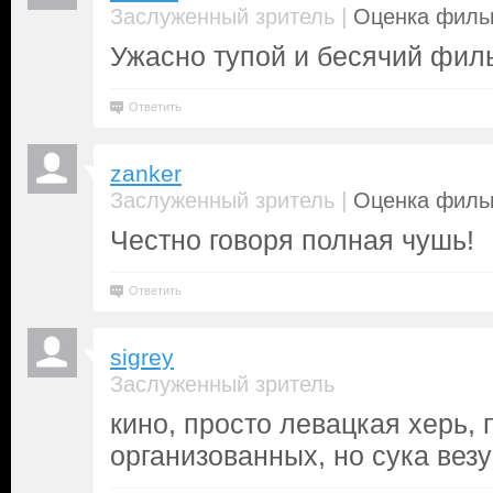
|
Заслуженный зритель
Оценка фильм
Ужасно тупой и бесячий фил
Ответить
zanker
|
Заслуженный зритель
Оценка фильм
Честно говоря полная чушь!
Ответить
sigrey
Заслуженный зритель
кино, просто левацкая херь, 
организованных, но сука вез