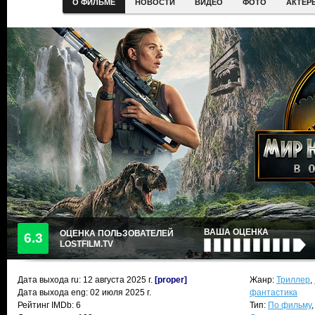
О ФИЛЬМЕ
НОВОСТИ
ВИДЕО
ФОТО
АКТЕР
ВАША ОЦЕНКА
ОЦЕНКА ПОЛЬЗОВАТЕЛЕЙ
6.3
LOSTFILM.TV
Дата выхода ru:
12 августа 2025
г.
[proper]
Жанр:
Триллер
,
Дата выхода eng: 02 июля 2025 г.
фантастика
Рейтинг IMDb: 6
Тип:
По фильму