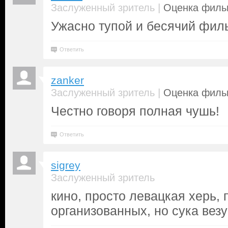
|
Заслуженный зритель
Оценка фильм
Ужасно тупой и бесячий фил
Ответить
zanker
|
Заслуженный зритель
Оценка фильм
Честно говоря полная чушь!
Ответить
sigrey
Заслуженный зритель
кино, просто левацкая херь, 
организованных, но сука вез