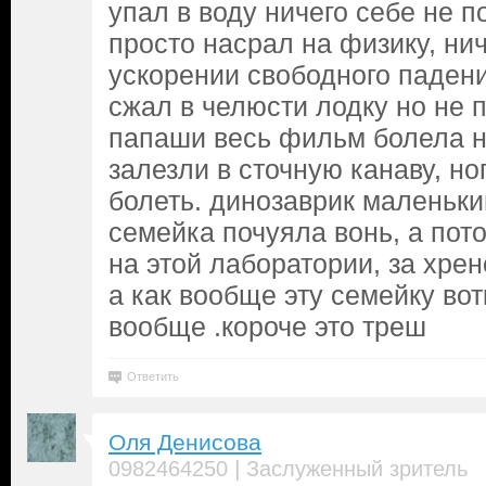
упал в воду ничего себе не 
просто насрал на физику, нич
ускорении свободного падени
сжал в челюсти лодку но не п
папаши весь фильм болела но
залезли в сточную канаву, но
болеть. динозаврик маленьки
семейка почуяла вонь, а пот
на этой лаборатории, за хрен
а как вообще эту семейку вот
вообще .короче это треш
Ответить
Оля Денисова
|
0982464250
Заслуженный зритель