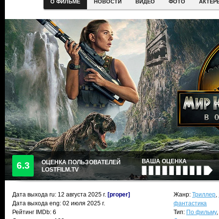
О ФИЛЬМЕ
НОВОСТИ
ВИДЕО
ФОТО
АКТЕР
ВАША ОЦЕНКА
ОЦЕНКА ПОЛЬЗОВАТЕЛЕЙ
6.3
LOSTFILM.TV
Дата выхода ru:
12 августа 2025
г.
[proper]
Жанр:
Триллер
,
Дата выхода eng: 02 июля 2025 г.
фантастика
Рейтинг IMDb: 6
Тип:
По фильму