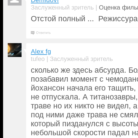
Demidovf
|
Заслуженный зритель
Оценка фильм
Отстой полный ... Режиссура
Ответить
Alex fg
|
tufeo
Заслуженный зритель
сколько же здесь абсурда. Б
позабавил момент с чемодано
йохансон начала его тащить,
не отпускала. А титанозавры
траве но их никто не видел, 
под ними даже трава не смя
который пизданулся с высоты
небольшой скорости падал на