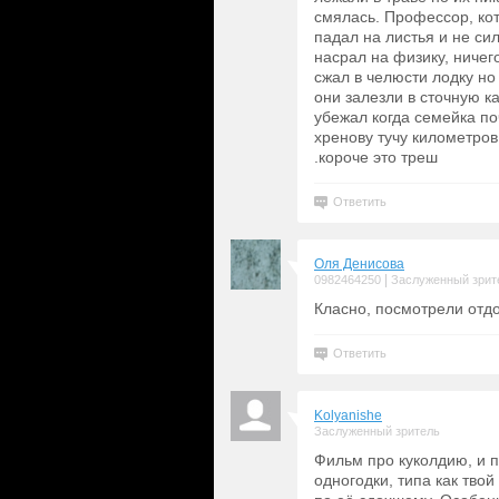
смялась. Профессор, ко
падал на листья и не си
насрал на физику, ничег
сжал в челюсти лодку но
они залезли в сточную к
убежал когда семейка по
хренову тучу километров.
.короче это треш
Ответить
Оля Денисова
|
0982464250
Заслуженный зрит
Класно, посмотрели отд
Ответить
Kolyanishe
Заслуженный зритель
Фильм про куколдию, и п
одногодки, типа как твой