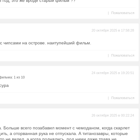
 год, это же вроде старый фильм ??
|
Пожаловаться
20 октября 2025 в 17:58:28
 с чипсами на острове. наитупейший фильм.
|
Пожаловаться
24 октября 2025 в 19:20:51
фильма: 1 из 10
сура
|
Пожаловаться
26 октября 2025 в 00:22:24
а. Больше всего позабавил момент с чемоданом, когда скарлет
ить, а оторванная рука не отпускала. А титанозавры, которые
то не видел, а когда поднялись, под ними даже трава не