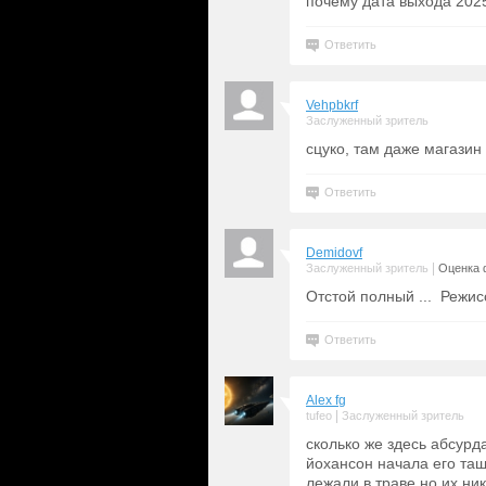
почему дата выхода 2025
Ответить
Vehpbkrf
Заслуженный зритель
сцуко, там даже магазин
Ответить
Demidovf
|
Заслуженный зритель
Оценка 
Отстой полный ... Режис
Ответить
Alex fg
|
tufeo
Заслуженный зритель
сколько же здесь абсурд
йохансон начала его тащ
лежали в траве но их ник