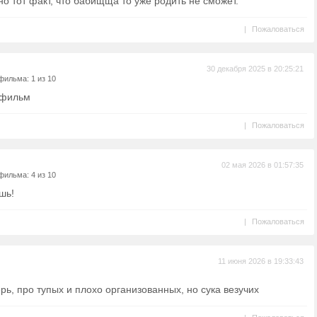
о тот факт, что бабищща то уже родить не сможет.
|
Пожаловаться
30 декабря 2025 в 20:25:21
фильма: 1 из 10
 фильм
|
Пожаловаться
02 мая 2026 в 01:57:35
фильма: 4 из 10
шь!
|
Пожаловаться
11 июня 2026 в 19:33:43
рь, про тупых и плохо организованных, но сука везучих