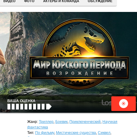
ВИДЕО
ФОТО
АКТЕРЫ И КОМАНДА
ОБСУЖДЕНИЕ
ВАША ОЦЕНКА
Жанр:
Триллер
,
Боевик
,
Приключенческий
,
Научная
фантастика
Тип:
По фильму
,
Мистические существа
,
Сиквел
,