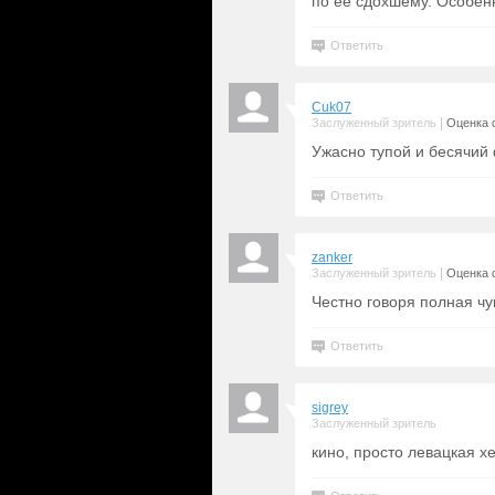
по её сдохшему. Особенн
Ответить
Cuk07
|
Заслуженный зритель
Оценка 
Ужасно тупой и бесячий
Ответить
zanker
|
Заслуженный зритель
Оценка 
Честно говоря полная чу
Ответить
sigrey
Заслуженный зритель
кино, просто левацкая хе