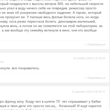
торый пизданулся с высоты метров 300, на небольшой скорости
льно упал в воду ничего себе не повредив. режиссер просто
о не зная об ускорении свободного падения. А тирэкс, который
 не прокусил ее. У папаши весь фильм болела нога, но когда
анаву, нога резко перестала болеть. динозаврик маленький,
чуяла вонь, а потом он же появляется на этой лаборатории, за
 а как вообще эту семейку воткнули в кино, они кто вообще
|
Пожаловаться
10 ноября 2025 в 11:19:22
ель
охнули, все понравилось
|
Пожаловаться
22 декабря 2025 в 00:35:27
ро френд зону. Когду чел в шляпе 70 лет спрашивает у бабки
 муж и твои дети это просто пиз.ец... Коченный! И ещё парится