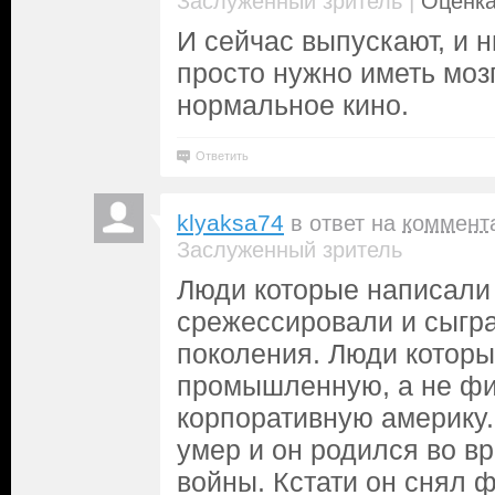
|
Заслуженный зритель
Оценка
И сейчас выпускают, и н
просто нужно иметь моз
нормальное кино.
Ответить
klyaksa74
в ответ на
коммент
Заслуженный зритель
Люди которые написали
срежессировали и сыгра
поколения. Люди которы
промышленную, а не фи
корпоративную америку.
умер и он родился во в
войны. Кстати он снял 