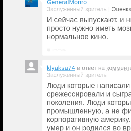
GeneralMonro
|
Заслуженный зритель
Оценка
И сейчас выпускают, и н
просто нужно иметь моз
нормальное кино.
Ответить
klyaksa74
в ответ на
коммент
Заслуженный зритель
Люди которые написали
срежессировали и сыгра
поколения. Люди которы
промышленную, а не фи
корпоративную америку.
умер и он родился во в