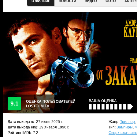
О ФИЛЬМЕ
НОВОСТИ
ВИДЕО
ФОТО
АКТЕР
ВАША ОЦЕНКА
ОЦЕНКА ПОЛЬЗОВАТЕЛЕЙ
9.1
LOSTFILM.TV
Дата выхода ru:
27 июня 2025
г.
Жанр:
Триллер
,
Дата выхода eng: 19 января 1996 г.
Тип:
Вампиры
,
М
Рейтинг IMDb: 7.2
Сверхъестеств