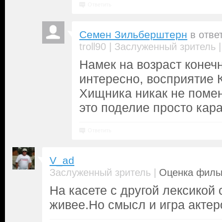
Ответить
Семен Зильберштерн
в отве
|
troll90
Заслуженный зритель
Намек на возраст конечн
интересно, восприятие 
Хищника никак не помен
это поделие просто кара
Ответить
V_ad
|
Заслуженный зритель
Оценка фильм
На касете с другой лексикой 
живее.Но смысл и игра актер