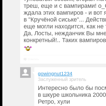
треш, еще и с вампирами! о
ждала этих вампиров - и вот 
в "Кручёной сиське"... Дейст
еще могли находится, как не т
Да, Лосты, нежданчик Вы мн
конкретный!.. Таких вампиров
Ответить
gowingnut1234
Заслуженный зритель
Интересно было бы посм
в шкуре школьника 2000
Ретро, хули