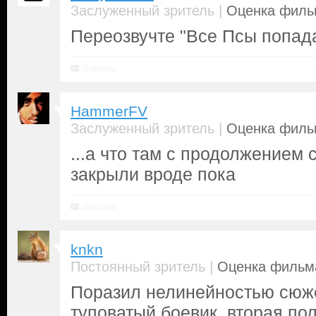
|
Заслуженный зритель
Оценка фильм
Переозвучте "Все Псы попада
Ответить
HammerFV
|
Заслуженный зритель
Оценка фильм
...а что там с продолжением 
закрыли вроде пока
Ответить
knkn
|
Постоянный зритель
Оценка фильма
Поразил нелинейностью сюже
туповатый боевик, вторая по