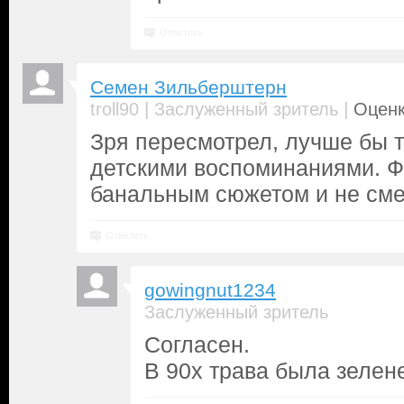
Ответить
Семен Зильберштерн
|
|
troll90
Заслуженный зритель
Оценк
Зря пересмотрел, лучше бы т
детскими воспоминаниями. Ф
банальным сюжетом и не см
Ответить
gowingnut1234
Заслуженный зритель
Согласен.
В 90х трава была зелен