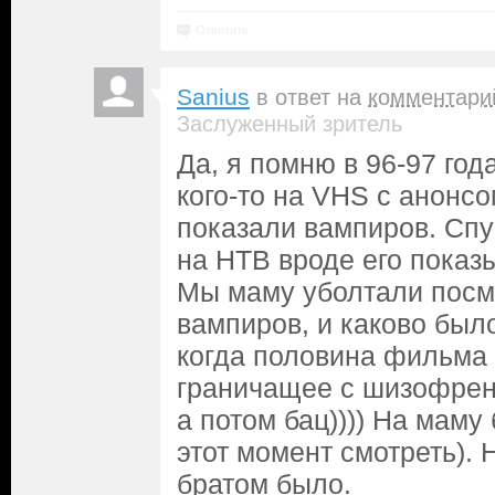
Ответить
Sanius
в ответ на
комментари
Заслуженный зритель
Да, я помню в 96-97 год
кого-то на VHS с анонсо
показали вампиров. Спу
на НТВ вроде его показ
Мы маму уболтали посм
вампиров, и каково был
когда половина фильма
граничащее с шизофрени
а потом бац)))) На маму
этот момент смотреть). 
братом было.