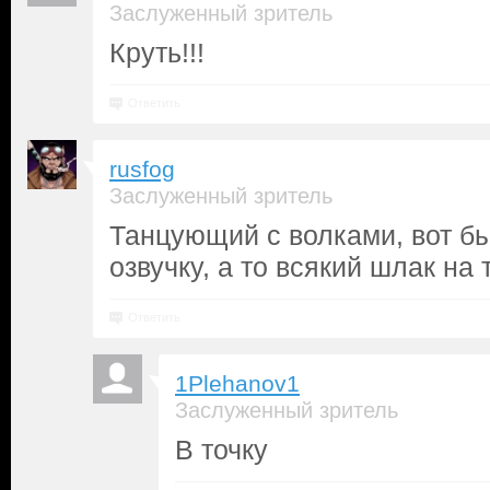
Заслуженный зритель
Круть!!!
Ответить
rusfog
Заслуженный зритель
Танцующий с волками, вот б
озвучку, а то всякий шлак на
Ответить
1Plehanov1
Заслуженный зритель
В точку