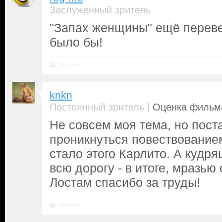
Заслуженный зритель
"Запах женщины" ещё перев
было бы!
Ответить
knkn
|
Постоянный зритель
Оценка фильма
Не совсем моя тема, но пост
проникнуться повествованием
стало этого Карлито. А кудр
всю дорогу - в итоге, мразью
Лостам спасибо за труды!
Ответить