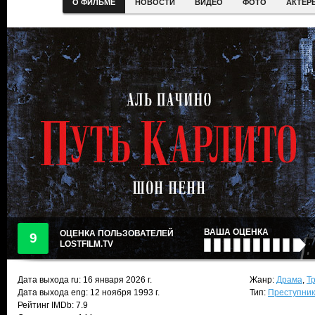
О ФИЛЬМЕ
НОВОСТИ
ВИДЕО
ФОТО
АКТЕР
ВАША ОЦЕНКА
ОЦЕНКА ПОЛЬЗОВАТЕЛЕЙ
9
LOSTFILM.TV
Дата выхода ru:
16 января 2026
г.
Жанр:
Драма
,
Т
Дата выхода eng: 12 ноября 1993 г.
Тип:
Преступни
Рейтинг IMDb: 7.9